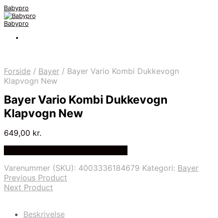
Babypro
Babypro
Forside
/
Bayer
/
Bayer Vario Kombi Dukkevogn
Klapvogn New
Bayer Vario Kombi Dukkevogn
Klapvogn New
649,00
kr.
Bedste Pris Fundet på Price Index
Varenummer (SKU):
4003336184679
Kategori:
Bayer
Previous Product
Next Product
Beskrivelse