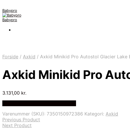
Babypro
Babypro
Forside
/
Axkid
/
Axkid Minikid Pro Autostol Glacier Lake 
Axkid Minikid Pro Auto
3.131,00
kr.
Bedste Pris Fundet på Price Index
Varenummer (SKU):
7350150972386
Kategori:
Axkid
Previous Product
Next Product