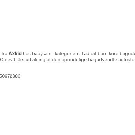
e
fra
Axkid
hos babysam i kategorien
. Lad dit barn køre bagud
Oplev ti års udvikling af den oprindelige bagudvendte autosto
0150972386