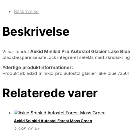
Beskrivelse
Beskrivelse
Vi har fundet
Axkid Minikid Pro Autostol Glacier Lake Blu
pladsbesparelseSafeLock integreret selelås med skridsikring
Yderlige produktinformationer:
Produkt id: axkid-minikid-pro-autostol-glacier-lake-blue 735
Relaterede varer
Axkid Spinkid Autostol Forest Moss Green
2.295,00
kr.