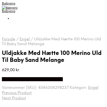
Babypro
Babypro
Forside
/
Engel
/
Uldjakke Med Hætte 100 Merino Uld
Til Baby Sand Melange
Uldjakke Med Hætte 100 Merino Uld
Til Baby Sand Melange
629,00
kr.
Bedste Pris Fundet på Price Index
Varenummer (SKU):
4046304298237
Kategori:
Engel
Previous Product
Next Product