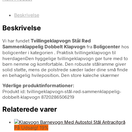
Beskrivelse
Beskrivelse
Vi har fundet
Tvillingeklapvogn Stål Rød
Sammenklappelig Dobbelt Klapvogn
fra
Boligcenter
hos
boligcenter i kategorien
. Praktisk tvillingeklapvogn til
hverdagenDen hyggelige tvillingeklapvogn gør ture med to
børn nemme og komfortable. Den robuste stålramme giver
solid støtte, mens de polstrede sæder lader dine små finde
en behagelig hvileposition. Den store kaleche skærmer
Yderlige produktinformationer:
Produkt id: tvillingeklapvogn-stål-rød-sammenklappelig-
dobbelt-klapvogn 8720286506219
Relaterede varer
På Udsalg! 19%