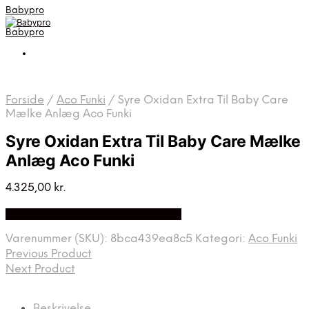
Babypro
Babypro
Forside
/
Aco Funki
/
Syre Oxidan Extra Til Baby Care
Mælke Anlæg Aco Funki
Syre Oxidan Extra Til Baby Care Mælke
Anlæg Aco Funki
4.325,00
kr.
Bedste Pris Fundet på Price Index
Varenummer (SKU):
8bca439ea8c5
Kategori:
Aco Funki
Previous Product
Next Product
Beskrivelse