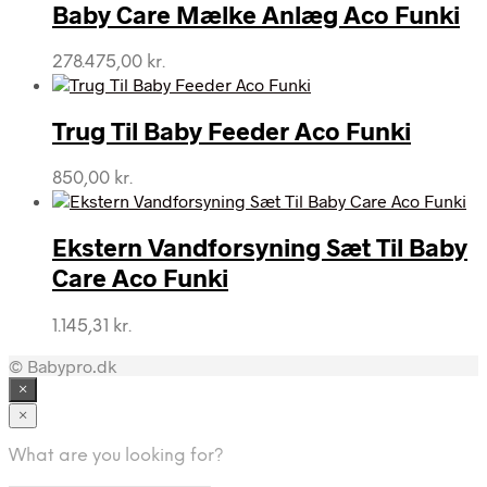
Baby Care Mælke Anlæg Aco Funki
278.475,00
kr.
Trug Til Baby Feeder Aco Funki
850,00
kr.
Ekstern Vandforsyning Sæt Til Baby
Care Aco Funki
1.145,31
kr.
© Babypro.dk
×
×
What are you looking for?