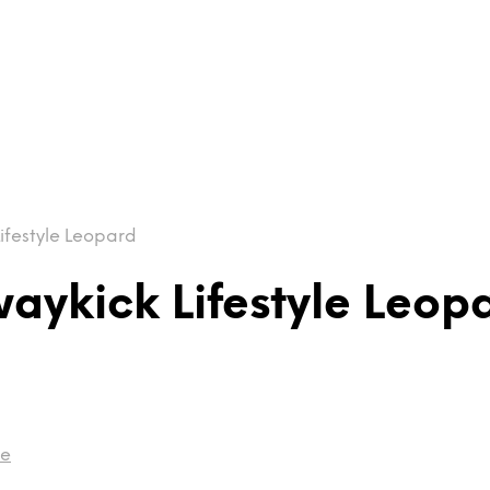
ifestyle Leopard
aykick Lifestyle Leop
de