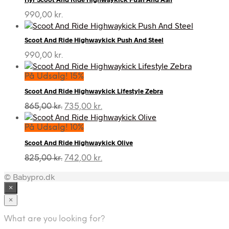
990,00
kr.
Scoot And Ride Highwaykick Push And Steel
990,00
kr.
På Udsalg! 15%
Scoot And Ride Highwaykick Lifestyle Zebra
Den
Den
865,00
kr.
735,00
kr.
oprindelige
aktuelle
pris
pris
På Udsalg! 10%
var:
er:
Scoot And Ride Highwaykick Olive
865,00 kr..
735,00 kr..
Den
Den
825,00
kr.
742,00
kr.
oprindelige
aktuelle
© Babypro.dk
pris
pris
var:
er:
×
825,00 kr..
742,00 kr..
×
What are you looking for?