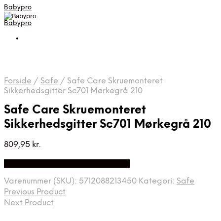
Babypro
Babypro
Forside
/
Safe
/
Safe Care Skruemonteret
Sikkerhedsgitter Sc701 Mørkegrå 210
Safe Care Skruemonteret
Sikkerhedsgitter Sc701 Mørkegrå 210
809,95
kr.
Bedste Pris Fundet på Price Index
Varenummer (SKU):
5712088213450
Kategori:
Safe
Previous Product
Next Product