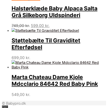
Halstørklæde Baby Alpaca Salta
Grå Silkeborg Uldspinderi
Den
Den
749,00
kr.
599,00
kr.
oprindelige
aktuelle
pris
pris
Støttebælte Til Graviditet
var:
er:
749,00 kr..
599,00 kr..
Efterfødsel
699,00
kr.
Marta Chateau Dame Kjole
Mdcclario 84642 Red Baby Pink
549,00
kr.
© Babypro.dk
×