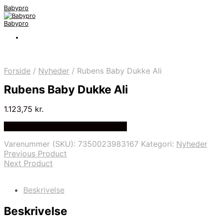
Babypro
Babypro
Forside
/
Nyheder
/
Rubens Baby Dukke Ali
Rubens Baby Dukke Ali
1.123,75
kr.
Bedste Pris Fundet på Price Index
Varenummer (SKU):
7350023983167
Kategori:
Nyheder
Previous Product
Next Product
Beskrivelse
Beskrivelse