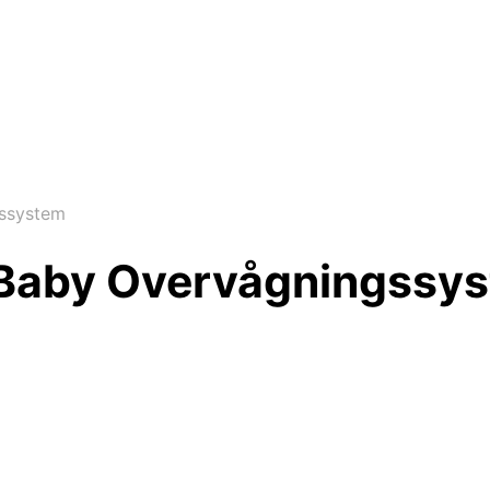
gssystem
 Baby Overvågningssy