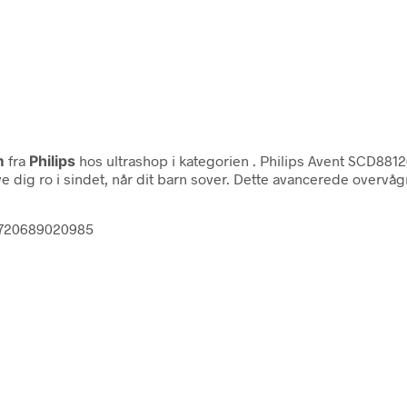
m
fra
Philips
hos ultrashop i kategorien
. Philips Avent SCD881
e dig ro i sindet, når dit barn sover. Dette avancerede overv
 8720689020985