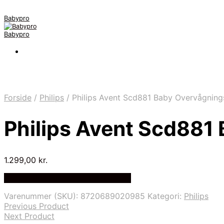
Babypro
Babypro
Forside
/
Philips
/
Philips Avent Scd881 Baby Overvågnin
Philips Avent Scd881
1.299,00
kr.
Bedste Pris Fundet på Price Index
Varenummer (SKU):
8720689020985
Kategori:
Philips
Previous Product
Next Product