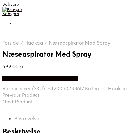
Babypro
Babypro
Forside
/
Haakaa
/
Næseaspirator Med Spray
Næseaspirator Med Spray
599,00
kr.
Bedste Pris Fundet på Price Index
Varenummer (SKU):
9420060238617
Kategori:
Haakaa
Previous Product
Next Product
Beskrivelse
Beskrivelse