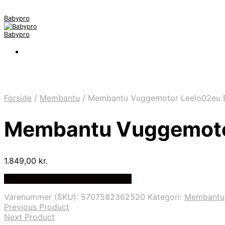
Babypro
Babypro
Forside
/
Membantu
/
Membantu Vuggemotor Leelo02eu 
Membantu Vuggemoto
1.849,00
kr.
Bedste Pris Fundet på Price Index
Varenummer (SKU):
5707582362520
Kategori:
Membantu
Previous Product
Next Product