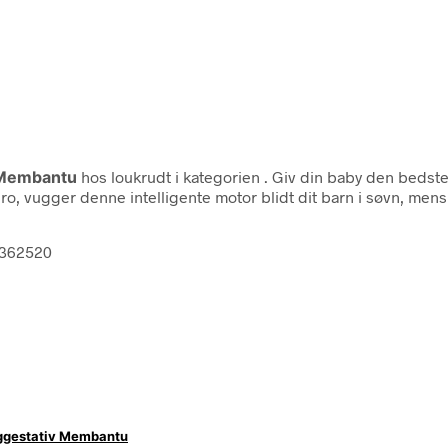
Membantu
hos loukrudt i kategorien
. Giv din baby den bedst
ro, vugger denne intelligente motor blidt dit barn i søvn, mens
2362520
ggestativ Membantu