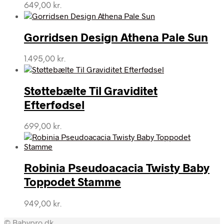
649,00
kr.
Gorridsen Design Athena Pale Sun
1.495,00
kr.
Støttebælte Til Graviditet
Efterfødsel
699,00
kr.
Robinia Pseudoacacia Twisty Baby
Toppodet Stamme
949,00
kr.
© Babypro.dk