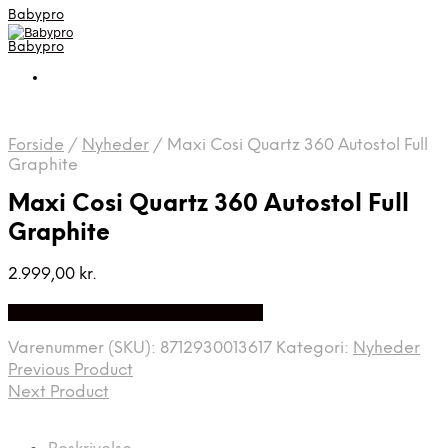
Babypro
Babypro
Forside
/
Nyheder
/
Maxi Cosi Quartz 360 Autostol Full
Graphite
Maxi Cosi Quartz 360 Autostol Full
Graphite
2.999,00
kr.
Bedste Pris Fundet på Price Index
Varenummer (SKU):
8712930013617
Kategori:
Nyheder
Previous Product
Next Product