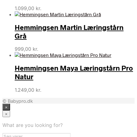
1.099,00
kr.
Hemmingsen Martin Læringstårn
Grå
999,00
kr.
Hemmingsen Maya Læringstårn Pro
Natur
1.249,00
kr.
© Babypro.dk
×
×
What are you looking for?