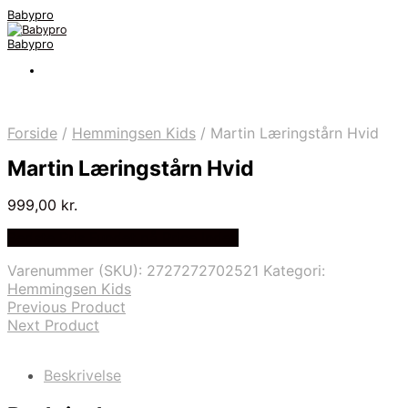
Babypro
Babypro
Forside
/
Hemmingsen Kids
/
Martin Læringstårn Hvid
Martin Læringstårn Hvid
999,00
kr.
Bedste Pris Fundet på Price Index
Varenummer (SKU):
2727272702521
Kategori:
Hemmingsen Kids
Previous Product
Next Product
Beskrivelse