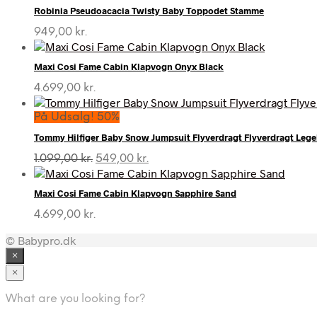
Robinia Pseudoacacia Twisty Baby Toppodet Stamme
949,00
kr.
Maxi Cosi Fame Cabin Klapvogn Onyx Black
4.699,00
kr.
På Udsalg! 50%
Tommy Hilfiger Baby Snow Jumpsuit Flyverdragt Flyverdragt Le
Den
Den
1.099,00
kr.
549,00
kr.
oprindelige
aktuelle
pris
pris
Maxi Cosi Fame Cabin Klapvogn Sapphire Sand
var:
er:
1.099,00 kr..
549,00 kr..
4.699,00
kr.
© Babypro.dk
×
×
What are you looking for?