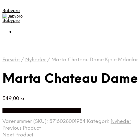
Babypro
Babypro
Forside
/
Nyheder
/
Marta Chateau Dame Kjole Mdcclari
Marta Chateau Dame 
549,00
kr.
Bedste Pris Fundet på Price Index
Varenummer (SKU):
5716028001954
Kategori:
Nyheder
Previous Product
Next Product