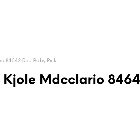
o 84642 Red Baby Pink
Kjole Mdcclario 8464