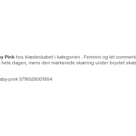
y Pink
hos klædeskabet i kategorien
. Feminin og let sommer
på hele dagen, mens den markerede skæring under brystet skaber
baby-pink 5716028001954