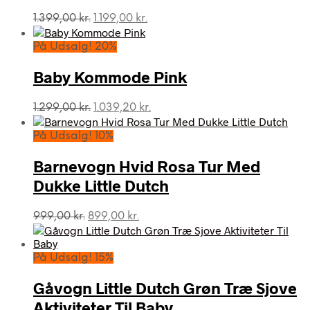
Den
Den
1.399,00
kr.
1.199,00
kr.
oprindelige
aktuelle
pris
pris
På Udsalg! 20%
var:
er:
1.399,00 kr..
1.199,00 kr..
Baby Kommode Pink
Den
Den
1.299,00
kr.
1.039,20
kr.
oprindelige
aktuelle
pris
pris
På Udsalg! 10%
var:
er:
1.299,00 kr..
1.039,20 kr..
Barnevogn Hvid Rosa Tur Med
Dukke Little Dutch
Den
Den
999,00
kr.
899,00
kr.
oprindelige
aktuelle
pris
pris
var:
er:
På Udsalg! 15%
999,00 kr..
899,00 kr..
Gåvogn Little Dutch Grøn Træ Sjove
Aktiviteter Til Baby