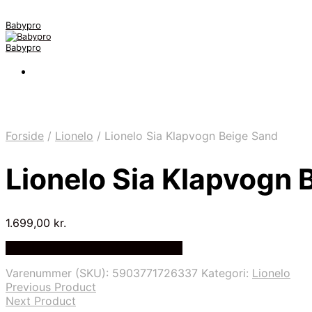
Babypro
Babypro
Forside
/
Lionelo
/
Lionelo Sia Klapvogn Beige Sand
Lionelo Sia Klapvogn 
1.699,00
kr.
Bedste Pris Fundet på Price Index
Varenummer (SKU):
5903771726337
Kategori:
Lionelo
Previous Product
Next Product