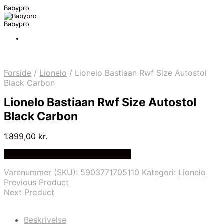
Babypro
Babypro
Forside
/
Lionelo
/
Lionelo Bastiaan Rwf Size Autostol
Black Carbon
Lionelo Bastiaan Rwf Size Autostol
Black Carbon
1.899,00
kr.
Bedste Pris Fundet på Price Index
Varenummer (SKU):
5903771705110
Kategori:
Lionelo
Previous Product
Next Product
Beskrivelse