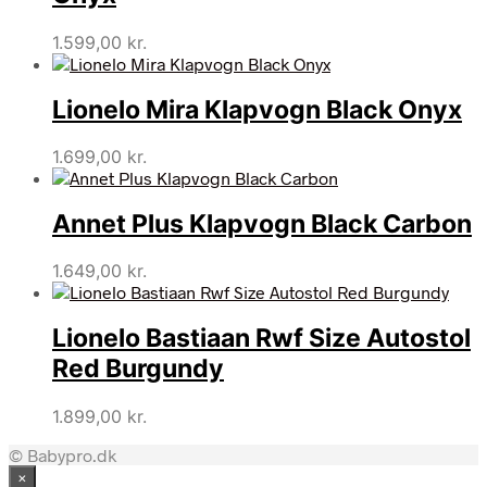
1.599,00
kr.
Lionelo Mira Klapvogn Black Onyx
1.699,00
kr.
Annet Plus Klapvogn Black Carbon
1.649,00
kr.
Lionelo Bastiaan Rwf Size Autostol
Red Burgundy
1.899,00
kr.
© Babypro.dk
×