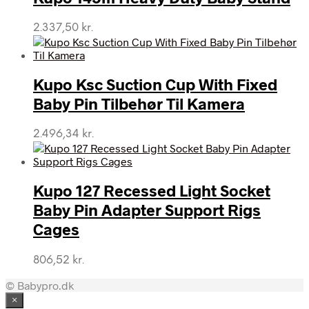
2.337,50
kr.
Kupo Ksc Suction Cup With Fixed
Baby Pin Tilbehør Til Kamera
2.496,34
kr.
Kupo 127 Recessed Light Socket
Baby Pin Adapter Support Rigs
Cages
806,52
kr.
© Babypro.dk
×