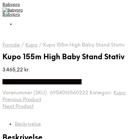
Babypro
Babypro
Forside
/
Kupo
/
Kupo 155m High Baby Stand Stativ
Kupo 155m High Baby Stand Stativ
3.465,22
kr.
Bedste Pris Fundet på Price Index
Varenummer (SKU):
6954016560222
Kategori:
Kupo
Previous Product
Next Product
Beskrivelse
Beskrivelse