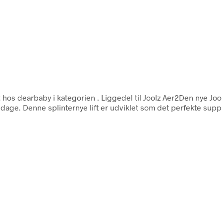
z
hos dearbaby i kategorien
. Liggedel til Joolz Aer2Den nye Joo
te dage. Denne splinternye lift er udviklet som det perfekte sup