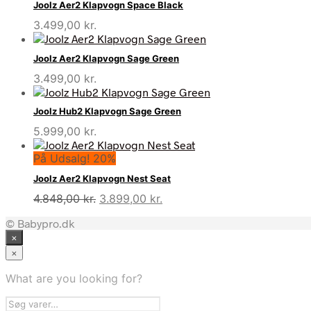
Joolz Aer2 Klapvogn Space Black
3.499,00
kr.
Joolz Aer2 Klapvogn Sage Green
3.499,00
kr.
Joolz Hub2 Klapvogn Sage Green
5.999,00
kr.
På Udsalg! 20%
Joolz Aer2 Klapvogn Nest Seat
Den
Den
4.848,00
kr.
3.899,00
kr.
oprindelige
aktuelle
© Babypro.dk
pris
pris
×
var:
er:
4.848,00 kr..
3.899,00 kr..
×
What are you looking for?