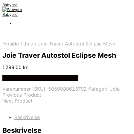
Babypro
Babypro
Forside
/
Joie
/
Joie Traver Autostol Eclipse Mesh
Joie Traver Autostol Eclipse Mesh
1.299,00
kr.
Bedste Pris Fundet på Price Index
Varenummer (SKU):
5056080623702
Kategori:
Joie
Previous Product
Next Product
Beskrivelse
Beskrivelse