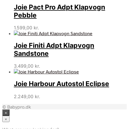
Joie Pact Pro Adpt Klapvogn
Pebble
1.599,00
kr.
Joie Finiti Adpt Klapvogn
Sandstone
3.499,00
kr.
Joie Harbour Autostol Eclipse
2.249,00
kr.
© Babypro.dk
×
×