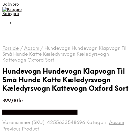
Babypro
Babypro
Forside
/
Aosom
/
Hundevogn Hundevogn Klapvogn Til
Små Hunde Katte Kæledyrsvogn Kæledyrsvogn
Kattevogn Oxford Sort
Hundevogn Hundevogn Klapvogn Til
Små Hunde Katte Kæledyrsvogn
Kæledyrsvogn Kattevogn Oxford Sort
899,00
kr.
Bedste Pris Fundet på Price Index
Varenummer (SKU):
4255633548696
Kategori:
Aosom
Previous Product