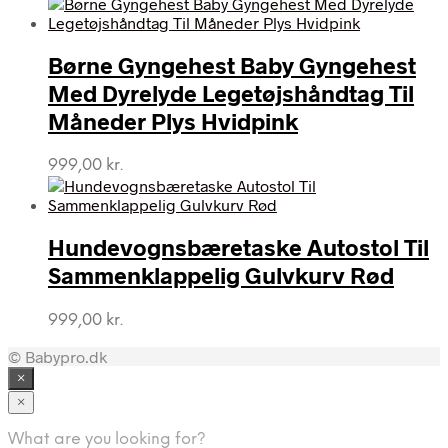
Børne Gyngehest Baby Gyngehest
Med Dyrelyde Legetøjshåndtag Til
Måneder Plys Hvidpink
999,00
kr.
Hundevognsbæretaske Autostol Til
Sammenklappelig Gulvkurv Rød
999,00
kr.
© Babypro.dk
×
×
What are you looking for?