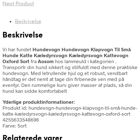
Next Product
Beskrivelse
Beskrivelse
Vi har fundet
Hundevogn Hundevogn Klapvogn Til Små
Hunde Katte Kæledyrsvogn Kæledyrsvogn Kattevogn
Oxford Sort
fra
Aosom
hos lammeuld i kategorien
.
Transportr din hund sikkert og stilfuldt med denne praktiske
hundevogn. Med letrullende hjul og et robust, vendbart
håndtag er det nemt at tage din firbenede ven med på
eventyr. Den rummelige kurv giver masser af plads, så din
hund kan sidde komfortabelt
Yderlige produktinformationer:
Produkt id: hundevogn-hundevogn-klapvogn-til-små-hunde-
katte-kæledyrsvogn-kæledyrsvogn-kattevogn-oxford-sort
4255633548696
Farve: Sort
Relaterede varer