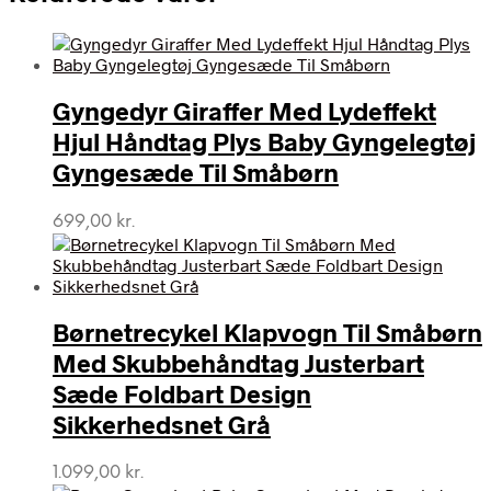
Gyngedyr Giraffer Med Lydeffekt
Hjul Håndtag Plys Baby Gyngelegtøj
Gyngesæde Til Småbørn
699,00
kr.
Børnetrecykel Klapvogn Til Småbørn
Med Skubbehåndtag Justerbart
Sæde Foldbart Design
Sikkerhedsnet Grå
1.099,00
kr.