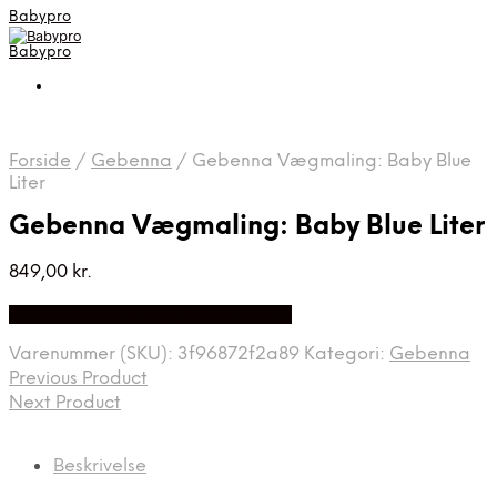
Babypro
Babypro
Forside
/
Gebenna
/
Gebenna Vægmaling: Baby Blue
Liter
Gebenna Vægmaling: Baby Blue Liter
849,00
kr.
Bedste Pris Fundet på Price Index
Varenummer (SKU):
3f96872f2a89
Kategori:
Gebenna
Previous Product
Next Product
Beskrivelse