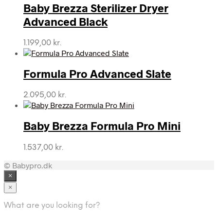
Baby Brezza Sterilizer Dryer
Advanced Black
1.199,00
kr.
Formula Pro Advanced Slate
2.095,00
kr.
Baby Brezza Formula Pro Mini
1.537,00
kr.
© Babypro.dk
×
×
What are you looking for?