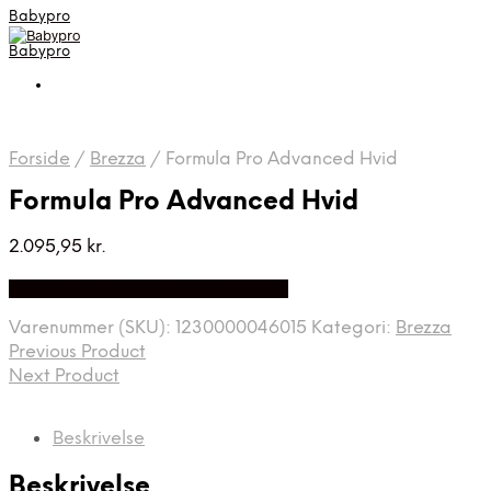
Babypro
Babypro
Forside
/
Brezza
/
Formula Pro Advanced Hvid
Formula Pro Advanced Hvid
2.095,95
kr.
Bedste Pris Fundet på Price Index
Varenummer (SKU):
1230000046015
Kategori:
Brezza
Previous Product
Next Product
Beskrivelse
Beskrivelse