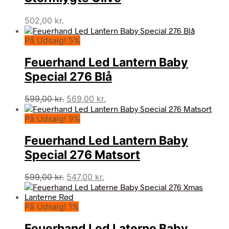
502,00
kr.
På Udsalg! 5%
Feuerhand Led Lantern Baby
Special 276 Blå
Den
Den
599,00
kr.
569,00
kr.
oprindelige
aktuelle
På Udsalg! 9%
pris
pris
var:
er:
Feuerhand Led Lantern Baby
599,00 kr..
569,00 kr..
Special 276 Matsort
Den
Den
599,00
kr.
547,00
kr.
oprindelige
aktuelle
pris
pris
På Udsalg! 1%
var:
er:
599,00 kr..
547,00 kr..
Feuerhand Led Laterne Baby