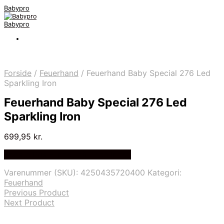
Babypro
Babypro
Forside
/
Feuerhand
/
Feuerhand Baby Special 276 Led
Sparkling Iron
Feuerhand Baby Special 276 Led
Sparkling Iron
699,95
kr.
Bedste Pris Fundet på Price Index
Varenummer (SKU):
4250435720400
Kategori:
Feuerhand
Previous Product
Next Product