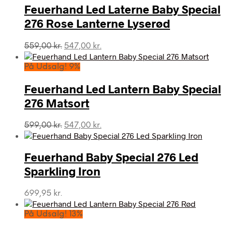
Feuerhand Led Laterne Baby Special
276 Rose Lanterne Lyserød
Den
Den
559,00
kr.
547,00
kr.
oprindelige
aktuelle
pris
pris
På Udsalg! 9%
var:
er:
559,00 kr..
547,00 kr..
Feuerhand Led Lantern Baby Special
276 Matsort
Den
Den
599,00
kr.
547,00
kr.
oprindelige
aktuelle
pris
pris
var:
er:
Feuerhand Baby Special 276 Led
599,00 kr..
547,00 kr..
Sparkling Iron
699,95
kr.
På Udsalg! 13%