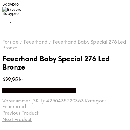
Babypro
Babypro
Forside
/
Feuerhand
/
Feuerhand Baby Special 276 Led
Bronze
Feuerhand Baby Special 276 Led
Bronze
699,95
kr.
Bedste Pris Fundet på Price Index
Varenummer (SKU):
4250435720363
Kategori:
Feuerhand
Previous Product
Next Product