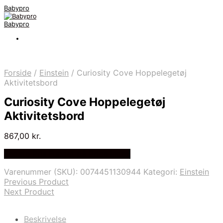
Babypro
Babypro
Forside
/
Einstein
/
Curiosity Cove Hoppelegetøj
Aktivitetsbord
Curiosity Cove Hoppelegetøj
Aktivitetsbord
867,00
kr.
Bedste Pris Fundet på Price Index
Varenummer (SKU):
0074451130944
Kategori:
Einstein
Previous Product
Next Product
Beskrivelse