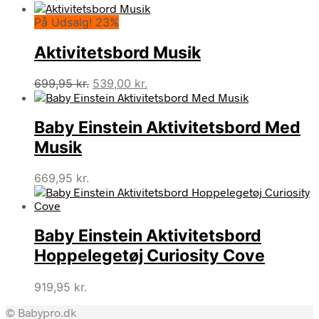
På Udsalg! 23%
Aktivitetsbord Musik
Den
Den
699,95
kr.
539,00
kr.
oprindelige
aktuelle
pris
pris
Baby Einstein Aktivitetsbord Med
var:
er:
699,95 kr..
539,00 kr..
Musik
669,95
kr.
Baby Einstein Aktivitetsbord
Hoppelegetøj Curiosity Cove
919,95
kr.
© Babypro.dk