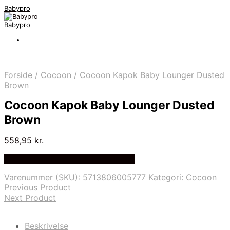
Babypro
Babypro
Forside
/
Cocoon
/
Cocoon Kapok Baby Lounger Dusted
Brown
Cocoon Kapok Baby Lounger Dusted
Brown
558,95
kr.
Bedste Pris Fundet på Price Index
Varenummer (SKU):
5713806005777
Kategori:
Cocoon
Previous Product
Next Product
Beskrivelse