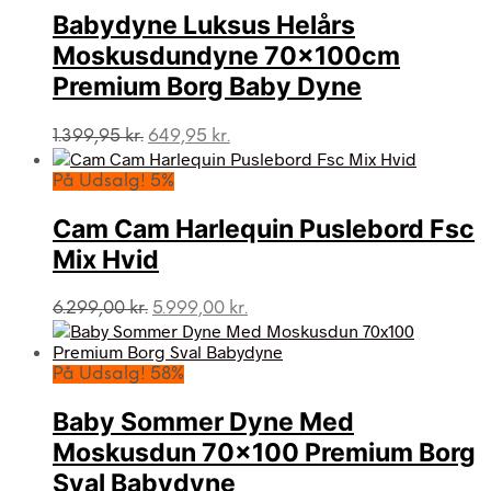
Babydyne Luksus Helårs
Moskusdundyne 70x100cm
Premium Borg Baby Dyne
Den
Den
1.399,95
kr.
649,95
kr.
oprindelige
aktuelle
pris
pris
På Udsalg! 5%
var:
er:
1.399,95 kr..
649,95 kr..
Cam Cam Harlequin Puslebord Fsc
Mix Hvid
Den
Den
6.299,00
kr.
5.999,00
kr.
oprindelige
aktuelle
pris
pris
var:
er:
På Udsalg! 58%
6.299,00 kr..
5.999,00 kr..
Baby Sommer Dyne Med
Moskusdun 70×100 Premium Borg
Sval Babydyne