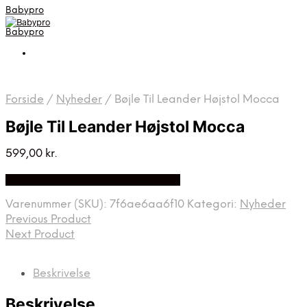
Babypro
Babypro
Forside
/
Nyheder
/
Bøjle Til Leander Højstol Mocca
Bøjle Til Leander Højstol Mocca
599,00
kr.
Bedste Pris Fundet på Price Index
Varenummer (SKU):
7f6ae6aa6f10
Kategori:
Nyheder
Previous Product
Next Product
Beskrivelse
Beskrivelse