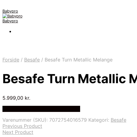
Babypro
Babypro
Forside
/
Besafe
/
Besafe Turn Metallic Melange
Besafe Turn Metallic 
5.999,00
kr.
Bedste Pris Fundet på Price Index
Varenummer (SKU):
7072754016579
Kategori:
Besafe
Previous Product
Next Product