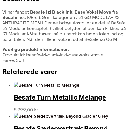
Vi har fundet
Besafe Izi Black Inkl Base Voksi Move
fra
Besafe
hos kÆre bØrn i kategorien
. IZI GO MODULAR X2 –
ANTHRACITE MESH Denne babyautostol er en del af BeSafe
iZi Modular konceptet, hvilket betyder, at den kan klikkes på
iZi Modular i-Size basen, så du nemt kan tage stolen ind og
ud af bilen. Når den lille er vokset ud af BeSafe iZi Go M
Yderlige produktinformationer:
Produkt id: besafe-izi-black-inkl-base-voksi-move
Farve: Sort
Relaterede varer
Besafe Turn Metallic Melange
5.999,00
kr.
Besafe Sædeovertræk Beyond