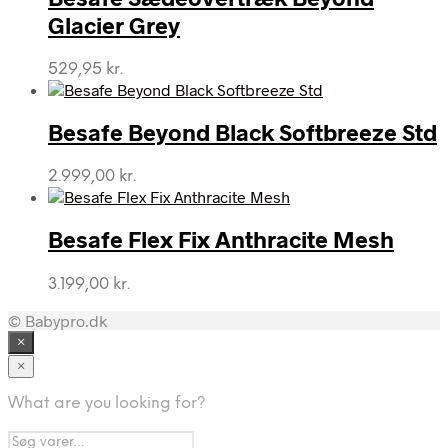
Glacier Grey
529,95
kr.
Besafe Beyond Black Softbreeze Std
2.999,00
kr.
Besafe Flex Fix Anthracite Mesh
3.199,00
kr.
© Babypro.dk
×
×
What are you looking for?