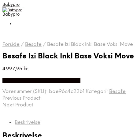
Babypro
Babypro
Forside
/
Besafe
/
Besafe Izi Black Inkl Base Voksi Move
Besafe Izi Black Inkl Base Voksi Move
4.997,95
kr.
Bedste Pris Fundet på Price Index
Varenummer (SKU):
bae96c4c22b1
Kategori:
Besafe
Previous Product
Next Product
Beskrivelse
Beskrivelse