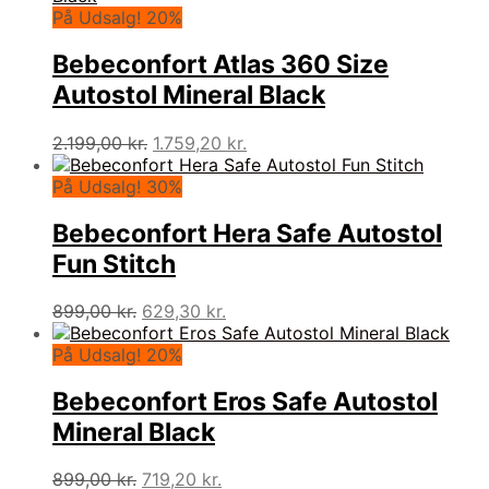
På Udsalg! 20%
Bebeconfort Atlas 360 Size
Autostol Mineral Black
Den
Den
2.199,00
kr.
1.759,20
kr.
oprindelige
aktuelle
pris
pris
På Udsalg! 30%
var:
er:
2.199,00 kr..
1.759,20 kr..
Bebeconfort Hera Safe Autostol
Fun Stitch
Den
Den
899,00
kr.
629,30
kr.
oprindelige
aktuelle
pris
pris
På Udsalg! 20%
var:
er:
899,00 kr..
629,30 kr..
Bebeconfort Eros Safe Autostol
Mineral Black
Den
Den
899,00
kr.
719,20
kr.