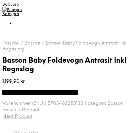
Babypro
Babypro
Forside
/
Basson
/
Basson Baby Foldevogn Antrasit Inkl
Regnslag
Basson Baby Foldevogn Antrasit Inkl
Regnslag
1.199,90
kr.
Bedste Pris Fundet på Price Index
Varenummer (SKU):
5703486288133
Kategori:
Basson
Previous Product
Next Product