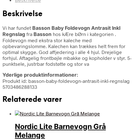
Beskrivelse
Beskrivelse
Vi har fundet
Basson Baby Foldevogn Antrasit Inkl
Regnslag
fra
Basson
hos kÆre bØrn i kategorien
.
Foldevogn med ekstra stor kaleche med
opbevaringslomme. Kalechen kan trækkes helt frem for
optimal skygge. God affjedering i alle 4 hjul. Drejelige
forhjul. Aftagelig frontbøjle mbakke og kopholder v styr. 5-
punktsele, justrbar fodstøtte og stor va
Yderlige produktinformationer:
Produkt id: basson-baby-foldevogn-antrasit-inkl-regnslag
5703486288133
Relaterede varer
Nordic Lite Barnevogn Grå
Melange