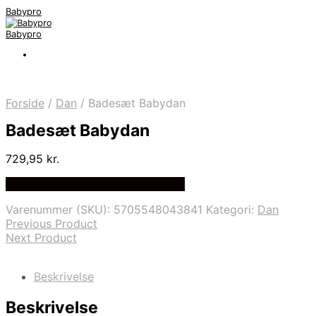
Babypro
Babypro
Forside
/
Dan
/
Badesæt Babydan
Badesæt Babydan
729,95
kr.
Bedste Pris Fundet på Price Index
Varenummer (SKU):
5705548043841
Kategori:
Dan
Previous Product
Next Product
Beskrivelse
Beskrivelse