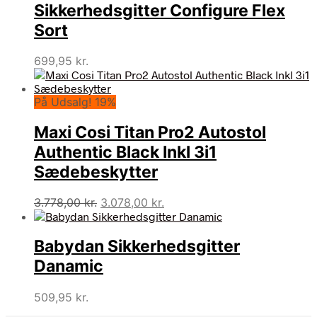
Sikkerhedsgitter Configure Flex
Sort
699,95
kr.
På Udsalg! 19%
Maxi Cosi Titan Pro2 Autostol
Authentic Black Inkl 3i1
Sædebeskytter
Den
Den
3.778,00
kr.
3.078,00
kr.
oprindelige
aktuelle
pris
pris
Babydan Sikkerhedsgitter
var:
er:
3.778,00 kr..
3.078,00 kr..
Danamic
509,95
kr.