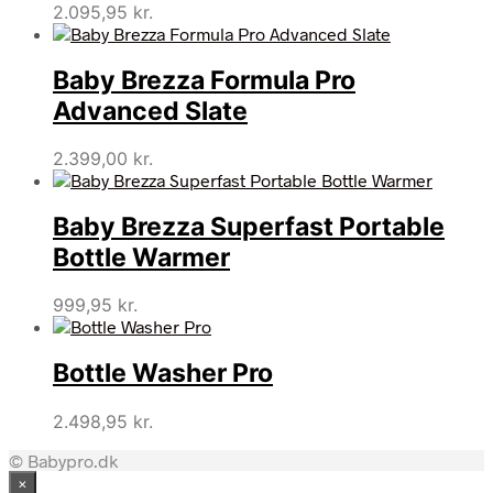
2.095,95
kr.
Baby Brezza Formula Pro
Advanced Slate
2.399,00
kr.
Baby Brezza Superfast Portable
Bottle Warmer
999,95
kr.
Bottle Washer Pro
2.498,95
kr.
© Babypro.dk
×