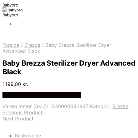
Babypro
Babypro
Forside
/
Brezza
/
Baby Brezza Sterilizer Dryer
Advanced Black
Baby Brezza Sterilizer Dryer Advanced
Black
1.199,00
kr.
Bedste Pris Fundet på Price Index
Varenummer (SKU):
1230000046947
Kategori:
Brezza
Previous Product
Next Product
Beskrivelse