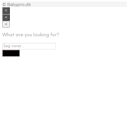
© Babypro.dk
×
×
×
What are you looking for?