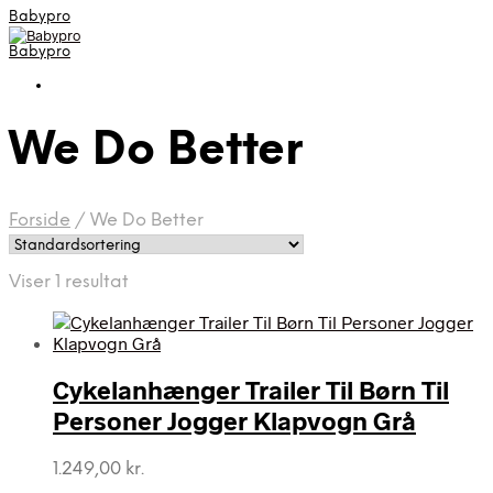
Babypro
Babypro
We Do Better
Forside
/
We Do Better
Viser 1 resultat
Cykelanhænger Trailer Til Børn Til
Personer Jogger Klapvogn Grå
1.249,00
kr.