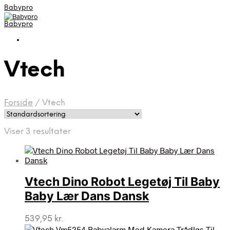
Babypro
Babypro
Vtech
Forside
/
Vtech
Viser 3 resultater
Vtech Dino Robot Legetøj Til Baby
Baby Lær Dans Dansk
539,95
kr.