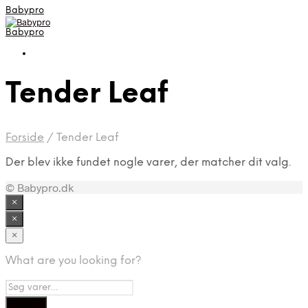
Babypro
Babypro
Tender Leaf
Forside
/
Tender Leaf
Der blev ikke fundet nogle varer, der matcher dit valg.
© Babypro.dk
×
×
×
What are you looking for?