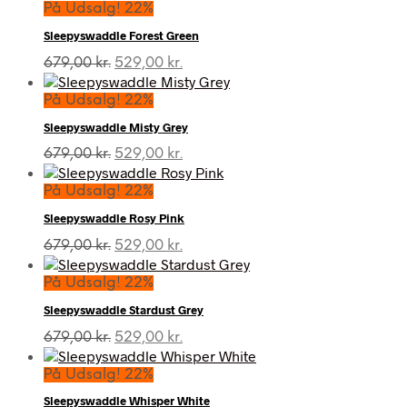
På Udsalg! 22%
Sleepyswaddle Forest Green
Den
Den
679,00
kr.
529,00
kr.
oprindelige
aktuelle
pris
pris
På Udsalg! 22%
var:
er:
Sleepyswaddle Misty Grey
679,00 kr..
529,00 kr..
Den
Den
679,00
kr.
529,00
kr.
oprindelige
aktuelle
pris
pris
På Udsalg! 22%
var:
er:
Sleepyswaddle Rosy Pink
679,00 kr..
529,00 kr..
Den
Den
679,00
kr.
529,00
kr.
oprindelige
aktuelle
pris
pris
På Udsalg! 22%
var:
er:
Sleepyswaddle Stardust Grey
679,00 kr..
529,00 kr..
Den
Den
679,00
kr.
529,00
kr.
oprindelige
aktuelle
pris
pris
På Udsalg! 22%
var:
er:
Sleepyswaddle Whisper White