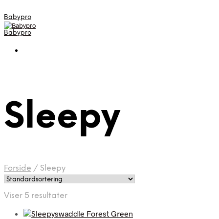
Babypro
Babypro
Sleepy
Forside
/
Sleepy
Viser 5 resultater