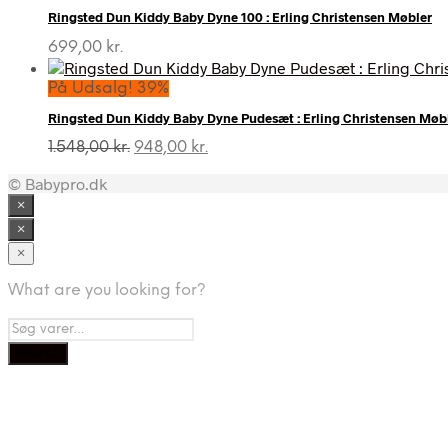
Ringsted Dun Kiddy Baby Dyne 100 : Erling Christensen Møbler
699,00
kr.
På Udsalg! 39%
Ringsted Dun Kiddy Baby Dyne Pudesæt : Erling Christensen Møb
Den
Den
1.548,00
kr.
948,00
kr.
oprindelige
aktuelle
© Babypro.dk
pris
pris
var:
er:
×
1.548,00 kr..
948,00 kr..
×
×
What are you looking for?