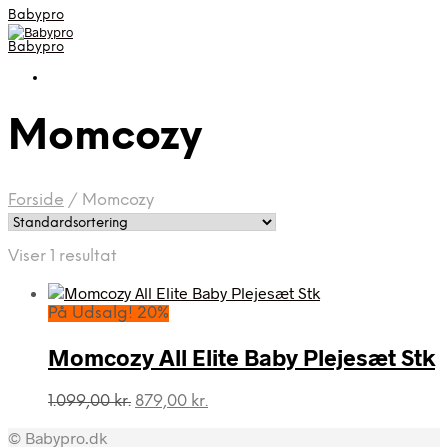
Babypro
Babypro
Momcozy
Forside
/
Momcozy
Viser 1 resultat
På Udsalg! 20%
Momcozy All Elite Baby Plejesæt Stk
Den
Den
1.099,00
kr.
879,00
kr.
oprindelige
aktuelle
© Babypro.dk
pris
pris