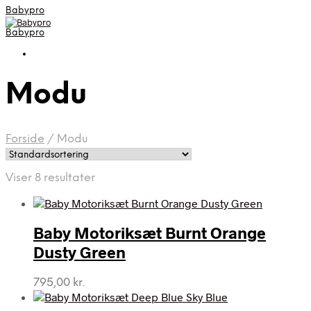
Babypro
Babypro
Modu
Forside
/
Modu
Viser 8 resultater
Baby Motoriksæt Burnt Orange
Dusty Green
795,00
kr.