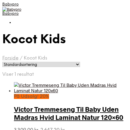
Babypro
Babypro
Kocot Kids
Forside
/
Kocot Kids
Viser 1 resultat
På Udsalg! 20%
Victor Tremmeseng Til Baby Uden
Madras Hvid Laminat Natur 120×60
Den
Den