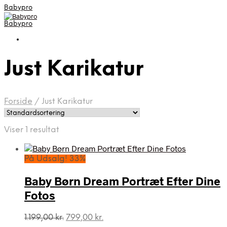
Babypro
Babypro
Just Karikatur
Forside
/
Just Karikatur
Viser 1 resultat
På Udsalg! 33%
Baby Børn Dream Portræt Efter Dine
Fotos
Den
Den
1.199,00
kr.
799,00
kr.
oprindelige
aktuelle