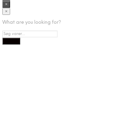
×
×
What are you looking for?