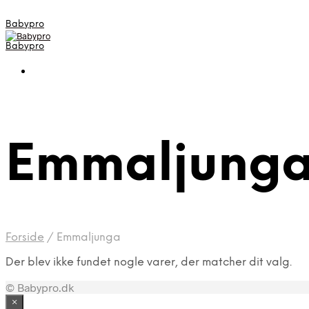
Babypro
Babypro
Emmaljung
Forside
/
Emmaljunga
Der blev ikke fundet nogle varer, der matcher dit valg.
© Babypro.dk
×