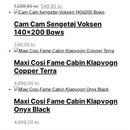
Den
Den
1.299,95
kr.
549,95
kr.
oprindelige
aktuelle
pris
pris
Cam Cam Sengetøj Voksen
var:
er:
1.299,95 kr..
549,95 kr..
140×200 Bows
599,00
kr.
Maxi Cosi Fame Cabin Klapvogn
Copper Terra
4.699,00
kr.
Maxi Cosi Fame Cabin Klapvogn
Onyx Black
4.699,00
kr.