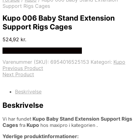
Support Rigs Cages
Kupo 006 Baby Stand Extension
Support Rigs Cages
524,92
kr.
Bedste Pris Fundet på Price Index
Varenummer (SKU):
6954016525153
Kategori:
Kupo
Previous Product
Next Product
Beskrivelse
Beskrivelse
Vi har fundet
Kupo Baby Stand Extension Support Rigs
Cages
fra
Kupo
hos maxipro i kategorien
.
Yderlige produktinformationer: