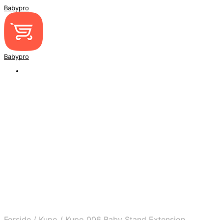
Babypro
Babypro
Forside
/
Kupo
/
Kupo 006 Baby Stand Extension