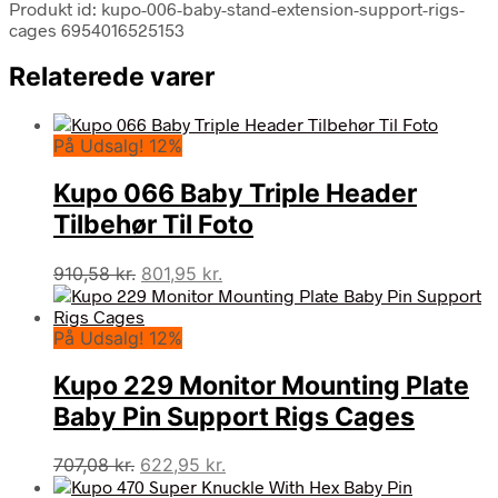
Produkt id: kupo-006-baby-stand-extension-support-rigs-
cages 6954016525153
Relaterede varer
På Udsalg! 12%
Kupo 066 Baby Triple Header
Tilbehør Til Foto
Den
Den
910,58
kr.
801,95
kr.
oprindelige
aktuelle
pris
pris
På Udsalg! 12%
var:
er:
910,58 kr..
801,95 kr..
Kupo 229 Monitor Mounting Plate
Baby Pin Support Rigs Cages
Den
Den
707,08
kr.
622,95
kr.
oprindelige
aktuelle