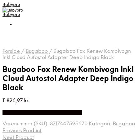
Babypro
Babypro
Forside
/
Bugaboo
/
Bugaboo Fox Renew Kombivogn
Inkl Cloud Autostol Adapter Deep Indigo Black
Bugaboo Fox Renew Kombivogn Inkl
Cloud Autostol Adapter Deep Indigo
Black
11.826,97
kr.
Bedste Pris Fundet på Price Index
Varenummer (SKU):
8717447595670
Kategori:
Bugaboo
Previous Product
Next Product