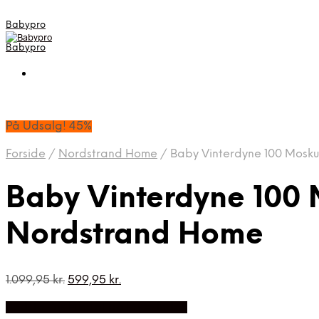
Babypro
Babypro
På Udsalg! 45%
Forside
/
Nordstrand Home
/
Baby Vinterdyne 100 Mosku
Baby Vinterdyne 100 
Nordstrand Home
Den
Den
1.099,95
kr.
599,95
kr.
oprindelige
aktuelle
Bedste Pris Fundet på Price Index
pris
pris