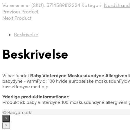
var:
er:
Varenummer (SKU):
5714589812224
Kategori:
Nordstran
1.099,95 kr..
599,95 kr..
Previous Product
Next Product
Beskrivelse
Beskrivelse
Vi har fundet
Baby Vinterdyne Moskusdundyne Allergivenl
babydyne – varmFyld: 100 hvide europæiske moskusdunFyld
kassettedyne med pip
Yderlige produktinformationer:
Produkt id: baby-vinterdyne-100-moskusdundyne-allergivenl
© Babypro.dk
×
×