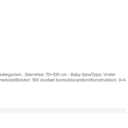
 kategorien
. Størrelse: 70×100 cm – Baby dyneType: Vinter
etodeBolster: 100 duntæt bomuldscambricKonstruktion: 3×4