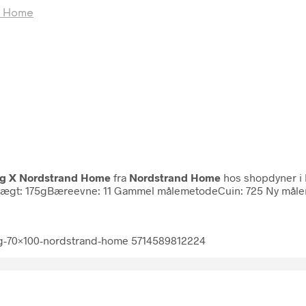
d Home
ig X Nordstrand Home
fra
Nordstrand Home
hos shopdyner i
vægt: 175gBæreevne: 11 Gammel målemetodeCuin: 725 Ny målem
ig-70×100-nordstrand-home 5714589812224