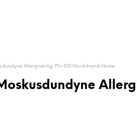
sdundyne Allergivenlig 70×100 Nordstrand Home
Moskusdundyne Allerg