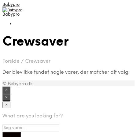
Babypro
Babypro
Crewsaver
Forside
/
Crewsaver
Der blev ikke fundet nogle varer, der matcher dit valg.
© Babypro.dk
×
×
×
What are you looking for?